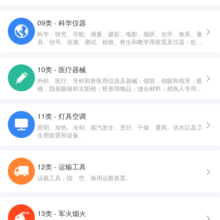
09类 - 科学仪器
科学、研究、导航、测量、摄影、电影、视听、光学、衡具、量
具、信号、侦测、测试、检验、救生和教学用装置及仪器：处
理、开关、转换、积累、调节或控制电的配送或使用的装置和仪
器：录制、传送、重放或处理声音、影像或数据的装置和仪器：
已录制和可下载的多媒体文件，计算机软件，录制和存储用空白
10类 - 医疗器械
的数字或模拟介质：投币启动设备用机械装置：收银机，计算设
外科、医疗、牙科和兽医用仪器及器械；假肢，假眼和假牙；眼
备：计算机和计算机外围设备：潜水服，潜水面罩，潜水用耳
镜，隐形眼镜和太阳镜；矫形用物品；缝合材料；残疾人专用治
塞，潜水用鼻夹，潜水员手套，潜水呼吸器：灭火设备。
疗装置；按摩器械；婴儿护理用器械、器具及用品；性生活用器
械、器具及用品。
11类 - 灯具空调
照明、加热、冷却、蒸汽发生、烹饪、干燥、通风、供水以及卫
生用装置和设备。
12类 - 运输工具
运载工具；陆、空、海用运载装置。
13类 - 军火烟火