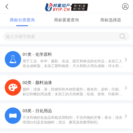
商标分类查询
商标要素查询
商标选择器
01类 - 化学原料
用于工业、科学、摄影、农业、园艺和林业的化学品；未加工人
造合成树脂，未加工塑料物质；灭火和防火用合成物；淬火和焊
接用制剂；鞣制动物皮毛用物质；工业用粘合剂；堆肥，肥料，
化肥；工业和科学用生物制剂。
02类 - 颜料油漆
颜料，清漆，漆；防锈剂和木材防腐剂；着色剂，染料；印刷、
标记和雕刻用油墨；未加工的天然树脂；绘画、装饰、印刷和艺
术用金属箔及金属粉。
03类 - 日化用品
不含药物的化妆品和梳洗用制剂；不含药物的牙膏；香水；洗衣
用漂白剂及其他物料；清洁、擦亮及研磨用制剂。