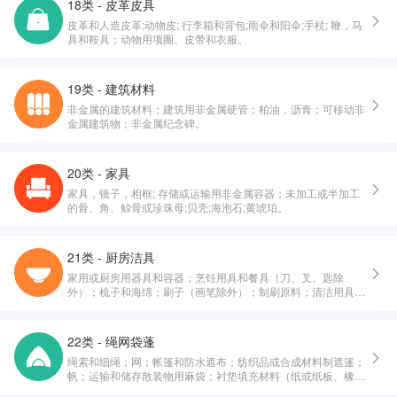
18类 - 皮革皮具
皮革和人造皮革;动物皮; 行李箱和背包;雨伞和阳伞;手杖; 鞭，马
具和鞍具；动物用项圈、皮带和衣服。
19类 - 建筑材料
非金属的建筑材料；建筑用非金属硬管；柏油，沥青；可移动非
金属建筑物；非金属纪念碑。
20类 - 家具
家具，镜子，相框; 存储或运输用非金属容器；未加工或半加工
的骨、角、鲸骨或珍珠母;贝壳;海泡石;黄琥珀。
21类 - 厨房洁具
家用或厨房用器具和容器；烹饪用具和餐具（刀、叉、匙除
外）；梳子和海绵；刷子（画笔除外）；制刷原料；清洁用具；
未加工或半加工玻璃（建筑用玻璃除外）；玻璃器皿、瓷器和陶
器。
22类 - 绳网袋蓬
绳索和细绳；网；帐篷和防水遮布；纺织品或合成材料制遮篷；
帆；运输和储存散装物用麻袋；衬垫填充材料（纸或纸板、橡
胶、塑料制除外）；纺织用纤维原料及其替代品