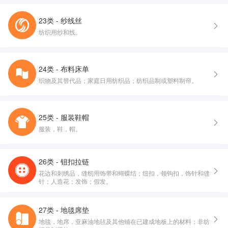
23类 - 纱线丝
纺织用纱和线。
24类 - 布料床单
织物及其替代品；家庭日用纺织品；纺织品制或塑料制帘。
25类 - 服装鞋帽
服装，鞋，帽。
26类 - 钮扣拉链
花边和刺绣品，缝纫用饰带和蝴蝶结；纽扣，领钩扣，饰针和缝
针；人造花；发饰；假发。
27类 - 地毯席垫
地毯，地席，亚麻油地毡及其他铺在已建成地板上的材料；非纺