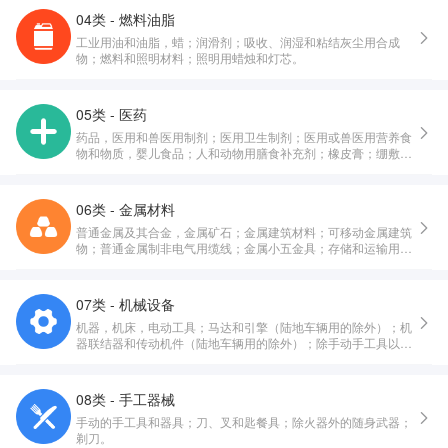
04类 - 燃料油脂
工业用油和油脂，蜡；润滑剂；吸收、润湿和粘结灰尘用合成
物；燃料和照明材料；照明用蜡烛和灯芯。
05类 - 医药
药品，医用和兽医用制剂；医用卫生制剂；医用或兽医用营养食
物和物质，婴儿食品；人和动物用膳食补充剂；橡皮膏；绷敷材
料；填塞牙孔用料，牙科用蜡；消毒剂；消灭有害动物制剂；杀
真菌剂，除莠剂。
06类 - 金属材料
普通金属及其合金，金属矿石；金属建筑材料；可移动金属建筑
物；普通金属制非电气用缆线；金属小五金具；存储和运输用金
属容器；保险箱。
07类 - 机械设备
机器，机床，电动工具；马达和引擎（陆地车辆用的除外）；机
器联结器和传动机件（陆地车辆用的除外）；除手动手工具以外
的农业器具；孵化器；自动售货机。
08类 - 手工器械
手动的手工具和器具；刀、叉和匙餐具；除火器外的随身武器；
剃刀。