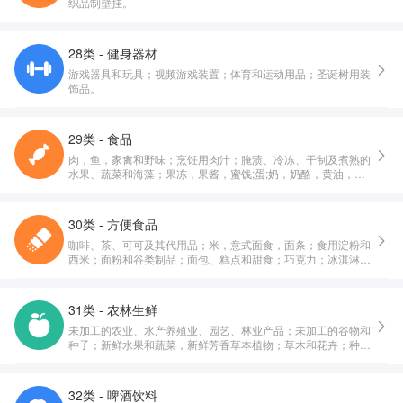
织品制壁挂。
28类 - 健身器材
游戏器具和玩具；视频游戏装置；体育和运动用品；圣诞树用装
饰品。
29类 - 食品
肉，鱼，家禽和野味；烹饪用肉汁；腌渍、冷冻、干制及煮熟的
水果、蔬菜和海藻；果冻，果酱，蜜饯;蛋;奶，奶酪，黄油，酸
奶和其他奶制品;食用油和油脂。
30类 - 方便食品
咖啡、茶、可可及其代用品；米，意式面食，面条；食用淀粉和
西米；面粉和谷类制品；面包、糕点和甜食；巧克力；冰淇淋，
果汁刨冰和其他食用冰；糖，蜂蜜，糖浆；鲜酵母，发酵粉；食
盐，调味料，香辛料，腌制香草；醋，调味酱汁和其他调味品；
冰（冻结的水）。
31类 - 农林生鲜
未加工的农业、水产养殖业、园艺、林业产品；未加工的谷物和
种子；新鲜水果和蔬菜，新鲜芳香草本植物；草木和花卉；种植
用球茎、幼苗和种子；活动物；动物的饮食；麦芽。
32类 - 啤酒饮料