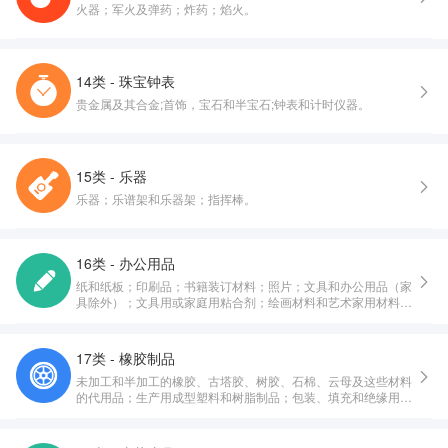
火器；军火及弹药；炸药；焰火。
14类 - 珠宝钟表
贵金属及其合金;首饰，宝石和半宝石;钟表和计时仪器。
15类 - 乐器
乐器；乐谱架和乐器架；指挥棒。
16类 - 办公用品
纸和纸板；印刷品；书籍装订材料；照片；文具和办公用品（家
具除外）；文具用或家庭用粘合剂；绘画材料和艺术家用材料；
画笔；教育或教学用品；包装和打包用塑料纸、塑料膜和塑料
袋；印刷铅字，印版。
17类 - 橡胶制品
未加工和半加工的橡胶、古塔胶、树胶、石棉、云母及这些材料
的代用品；生产用成型塑料和树脂制品；包装、填充和绝缘用材
料；非金属软管和非金属柔性管。