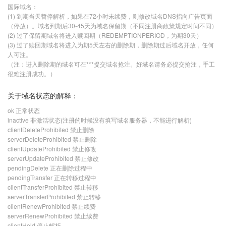
国际域名：
(1) 到期当天暂停解析，如果在72小时未续费，则修改域名DNS指向广告页面
（停放）。域名到期后30-45天为域名保留期（不同注册商政策规定时间不同）
(2) 过了保留期域名将进入赎回期（REDEMPTIONPERIOD，为期30天）
(3) 过了赎回期域名将进入为期5天左右的删除期，删除期过后域名开放，任何
人可注。
（注：进入删除期的域名可在***提交域名抢注。好域名请务必提交抢注，手工
很难注册成功。）
关于域名状态的解释：
ok 正常状态
inactive 非激活状态(注册的时候没有填写域名服务器，不能进行解析)
clientDeleteProhibited 禁止删除
serverDeleteProhibited 禁止删除
clientUpdateProhibited 禁止修改
serverUpdateProhibited 禁止修改
pendingDelete 正在删除过程中
pendingTransfer 正在转移过程中
clientTransferProhibited 禁止转移
serverTransferProhibited 禁止转移
clientRenewProhibited 禁止续费
serverRenewProhibited 禁止续费
clientHold 停止解析